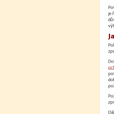
Po
je 
dů
vý
J
Po
zp
Dot
oc
po
do
po
Po
zpr
Dá