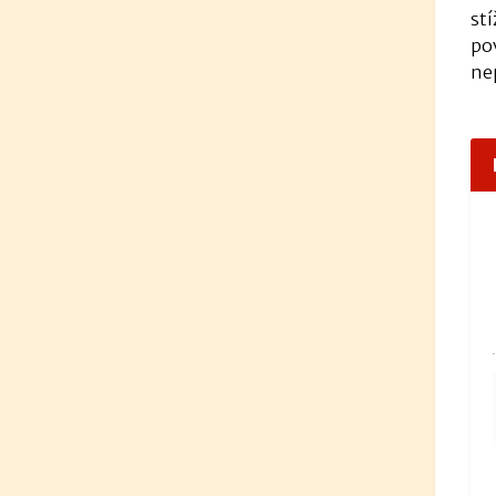
st
po
ne