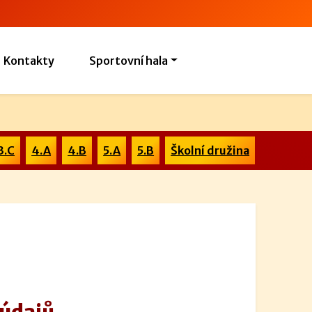
Kontakty
Sportovní hala
3.C
4.A
4.B
5.A
5.B
Školní družina
 údajů