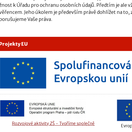
ížnost k Úřadu pro ochranu osobních údajů. Předtím je ale 
věřencem. Jeho úkolem je především právě dohlížet na to, z
porušujeme Vaše práva.
Projekty EU
Rozvojové aktivity ZŠ - Tvoříme společně
Evrop