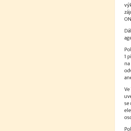
vý
záj
ON
Dá
ag
Pok
1 p
na
odv
an
Ve
uv
se
el
os
Po