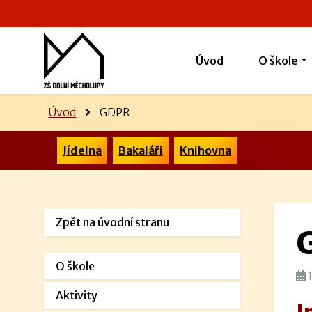
Úvod
O škole
Úvod
GDPR
Jídelna
Bakaláři
Knihovna
Zpět na úvodní stranu
O škole
1
Aktivity
I