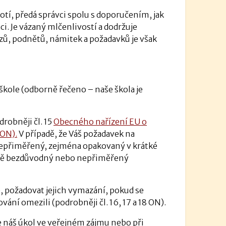
í, předá správci spolu s doporučením, jak
i. Je vázaný mlčenlivostí a dodržuje
azů, podnětů, námitek a požadavků je však
škole (odborně řečeno – naše škola je
drobněji čl. 15
Obecného nařízení EU o
 ON).
V případě, že Váš požadavek na
epřiměřený, zejména opakovaný v krátké
ně bezdůvodný nebo nepřiměřený
 požadovat jejich vymazání, pokud se
ání omezili (podrobněji čl. 16, 17 a 18 ON).
e náš úkol ve veřejném zájmu nebo při