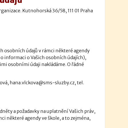
rganizace. Kutnohorská 36/58, 111 01 Praha
ich osobních údajů v rámci některé agendy
 o informaci o Vašich osobních údajích),
šimi osobními údaji nakládáme. O řádné
ová, hana.vlckova@sms-sluzby.cz, tel.
dněty a požadavky na uplatnění Vašich práv,
mci některé agendy ve škole, a to zejména,