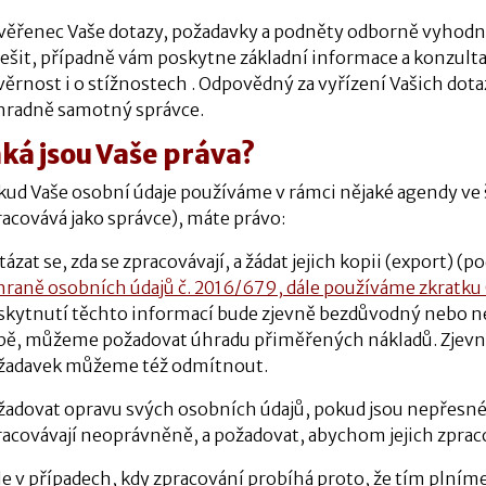
věřenec Vaše dotazy, požadavky a podněty odborně vyhodnot
řešit, případně vám poskytne základní informace a konzultac
věrnost i o stížnostech . Odpovědný za vyřízení Vašich dot
hradně samotný správce.
aká jsou Vaše práva?
kud Vaše osobní údaje používáme v rámci nějaké agendy ve 
racovává jako správce), máte právo:
ázat se, zda se zpracovávají, a žádat jejich kopii (export) (po
hraně osobních údajů č. 2016/679, dále používáme zkratku
skytnutí těchto informací bude zjevně bezdůvodný nebo n
bě, můžeme požadovat úhradu přiměřených nákladů. Zjev
žadavek můžeme též odmítnout.
žadovat opravu svých osobních údajů, pokud jsou nepřesné,
acovávají neoprávněně, a požadovat, abychom jejich zpracov
le v případech, kdy zpracování probíhá proto, že tím plním