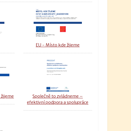
u
EU - Místo kde žijeme
 žijeme
Společně to zvládneme –
efektivní podpora a spolupráce