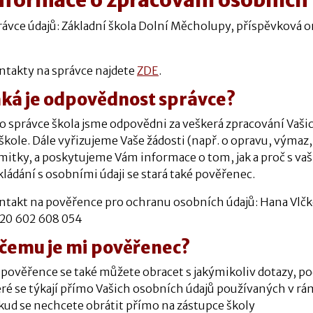
rávce údajů: Základní škola Dolní Měcholupy, příspěvková o
ntakty na správce najdete
ZDE
.
aká je odpovědnost správce?
ko správce škola jsme odpovědni za veškerá zpracování Vaš
škole. Dále vyřizujeme Vaše žádosti (např. o opravu, výmaz,
mitky, a poskytujeme Vám informace o tom, jak a proč s va
ládání s osobními údaji se stará také pověřenec.
ntakt na pověřence pro ochranu osobních údajů: Hana Vlčk
20 602 608 054
 čemu je mi pověřenec?
 pověřence se také můžete obracet s jakýmikoliv dotazy, po
eré se týkají přímo Vašich osobních údajů používaných v rá
kud se nechcete obrátit přímo na zástupce školy