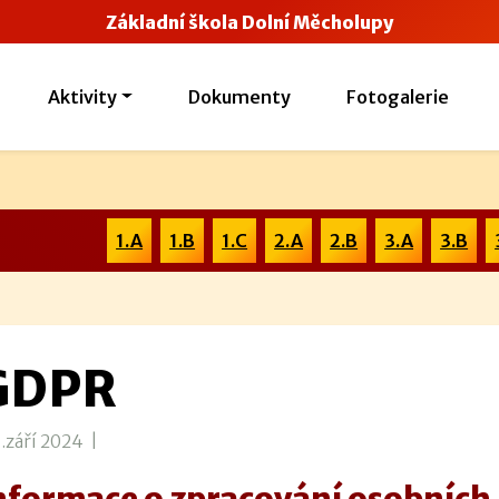
Základní škola Dolní Měcholupy
Aktivity
Dokumenty
Fotogalerie
1.A
1.B
1.C
2.A
2.B
3.A
3.B
GDPR
.září 2024 |
nformace o zpracování osobních