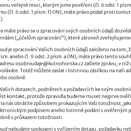
konu veřejné moci, kterým jsme pověřeni (čl. 6 odst. 1 pí
mu (čl. 6 odst. 1 písm. f) ON), máte právo podat proti tomu
).
le máte právo se o zpracování svých osobních údajů dozvědě
endám („účelům zpracování“), které zároveň zveřejňujeme
ud je zpracování Vašich osobních údajů založeno na tom, že 
ísm. anebo čl. 9 odst. 2 písm. a ON), máte právo tento souhl
 adresu osobniudaje@kutnohorska.cz zašlete zprávu, v níž uv
oláváte. Totéž můžete zaslat i listinnou zásilkou na naši 
ebo osobně.
 Vašich dotazech, podnětech a požadavcích ke svým osobním
ést kontakt, protože zpravidla budeme muset nejprve ověřit
 na nás obrátíte způsobem prokazujícím Vaši totožnost, jak
ektronickým podpisem anebo listinné podání s ověřeným p
obně s průkazem totožnosti.
kud nebudete spokojeni s vyřízením dotazu, požadavku ne