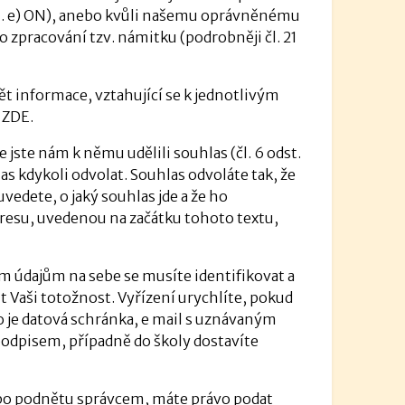
sm. e) ON), anebo kvůli našemu oprávněnému
to zpracování tzv. námitku (podrobněji čl. 21
t informace, vztahující se k jednotlivým
 ZDE.
jste nám k němu udělili souhlas (čl. 6 odst.
as kdykoli odvolat. Souhlas odvoláte tak, že
edete, o jaký souhlas jde a že ho
adresu, uvedenou na začátku tohoto textu,
 údajům na sebe se musíte identifikovat a
 Vaši totožnost. Vyřízení urychlíte, pokud
o je datová schránka, e mail s uznávaným
odpisem, případně do školy dostavíte
bo podnětu správcem, máte právo podat