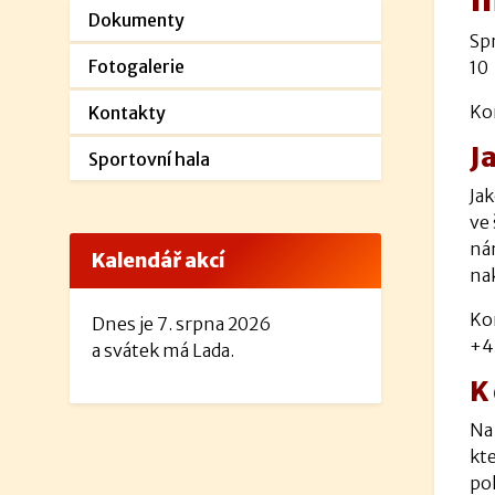
Dokumenty
Sp
Fotogalerie
10
Ko
Kontakty
J
Sportovní hala
Ja
ve 
ná
Kalendář akcí
nak
Ko
Dnes je 7. srpna 2026
+4
a svátek má Lada.
K
Na
kt
po