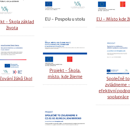
EU - Místo kde ž
EU - Pospolu u stolu
kt - Škola základ
života
Projekt - Škola,
místo, kde žijeme
čování žáků škol
Společně to
zvládneme 
efektivní podpo
spolupráce