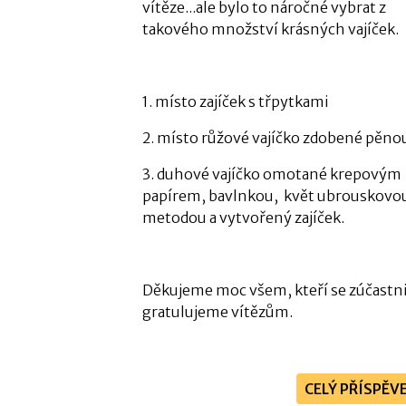
vítěze...ale bylo to náročné vybrat z
takového množství krásných vajíček.
1. místo zajíček s třpytkami
2. místo růžové vajíčko zdobené pěno
3. duhové vajíčko omotané krepovým
papírem, bavlnkou, květ ubrouskovo
metodou a vytvořený zajíček.
Děkujeme moc všem, kteří se zúčastnil
gratulujeme vítězům.
CELÝ PŘÍSPĚV