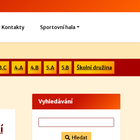
Kontakty
Sportovní hala
3.C
4.A
4.B
5.A
5.B
Školní družina
Vyhledávání
í
Hledat