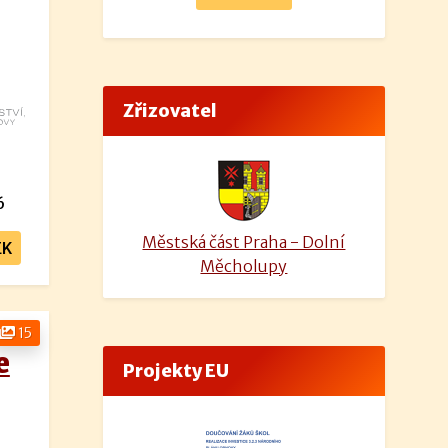
Zřizovatel
6
Městská část Praha - Dolní
EK
Měcholupy
15
e
Projekty EU