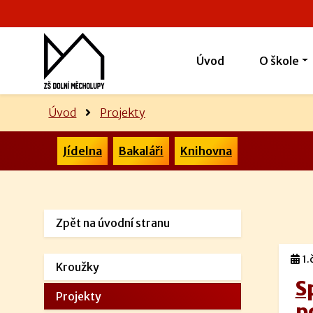
Úvod
O škole
Úvod
Projekty
Jídelna
Bakaláři
Knihovna
Zpět na úvodní stranu
1.
Kroužky
S
Projekty
p