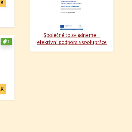
EK
Společně to zvládneme –
1
efektivní podpora a spolupráce
EK