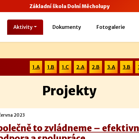
Základní škola Dolní Měcholupy
Aktivity
Dokumenty
Fotogalerie
1.A
1.B
1.C
2.A
2.B
3.A
3.B
Projekty
června 2023
polečně to zvládneme – efektivn
odpora a spolupráce