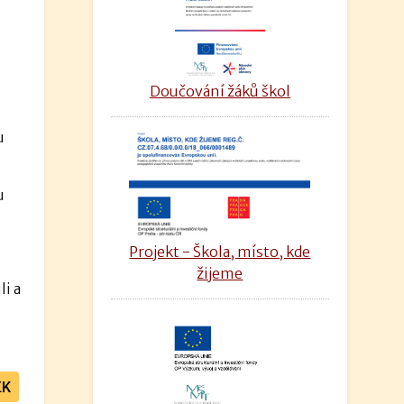
Doučování žáků škol
u
u
Projekt - Škola, místo, kde
žijeme
i a
EK