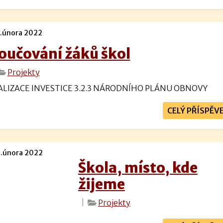
.února 2022
oučování žáků škol
Projekty
ALIZACE INVESTICE 3.2.3 NÁRODNÍHO PLÁNU OBNOVY
CELÝ PŘÍSPĚV
.února 2022
Škola, místo, kde
žijeme
|
Projekty