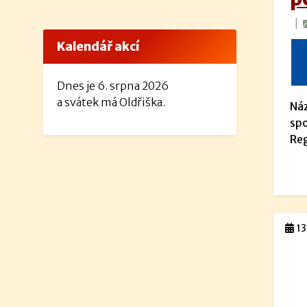
|
Kalendář akcí
Dnes je 6. srpna 2026
a svátek má Oldřiška.
Náz
spo
Reg
13