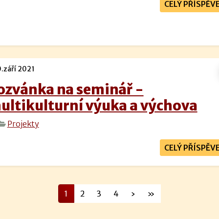
CELÝ PŘÍSPĚV
.září 2021
ozvánka na seminář -
ultikulturní výuka a výchova
Projekty
CELÝ PŘÍSPĚV
1
2
3
4
›
»