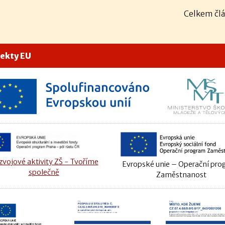
Celkem člá
jekty EU
vojové aktivity ZŠ - Tvoříme
Evropské unie – Operační pr
společně
Zaměstnanost