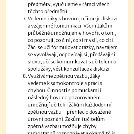
předměty, vyučujeme v rámci všech
těchto předmětů.
Vedeme žáky k hovoru, učíme je diskuzi
a vzájemné komunikaci. Všem žákům
průběžně umožňujeme hovořit o tom,
co pozorují, co činí, co si myslí, co cítí.
Žáci se učí formulovat otázky, navzájem
se vyvolávají, odpovídají si, předávají si
slovo, učí se komunikovat s učitelem a
spolužáky, vést konzultace a diskuzi.
Využíváme zpětnou vazbu, žáky
vedeme k samokontrole a práci s
chybou. Činnosti s pomůckami i
následný hovor o pozorovaném
umožňují učiteli i žákům každodenní
zpětnou vazbu – přehled o dosažené
úrovni poznání. Žákům i učitelům
zpětná vazba umožňuje chyby
samostatně rozpoznávat a okamžitě je