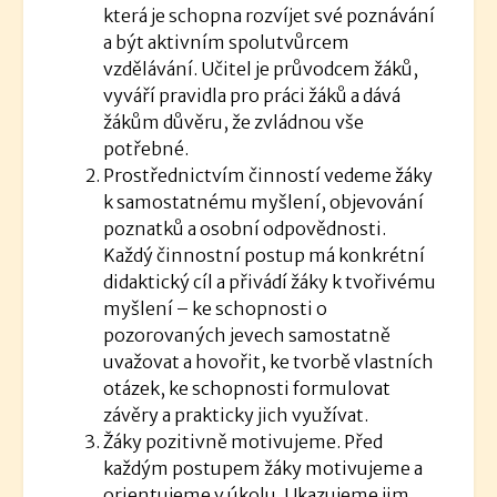
která je schopna rozvíjet své poznávání
a být aktivním spolutvůrcem
vzdělávání. Učitel je průvodcem žáků,
vyváří pravidla pro práci žáků a dává
žákům důvěru, že zvládnou vše
potřebné.
Prostřednictvím činností vedeme žáky
k samostatnému myšlení, objevování
poznatků a osobní odpovědnosti.
Každý činnostní postup má konkrétní
didaktický cíl a přivádí žáky k tvořivému
myšlení – ke schopnosti o
pozorovaných jevech samostatně
uvažovat a hovořit, ke tvorbě vlastních
otázek, ke schopnosti formulovat
závěry a prakticky jich využívat.
Žáky pozitivně motivujeme. Před
každým postupem žáky motivujeme a
orientujeme v úkolu. Ukazujeme jim,