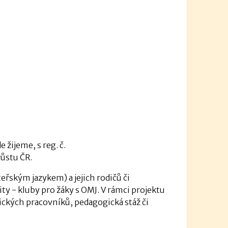
 žijeme, s reg. č.
ůstu ČR.
eřským jazykem) a jejich rodičů či
y - kluby pro žáky s OMJ. V rámci projektu
ických pracovníků, pedagogická stáž či