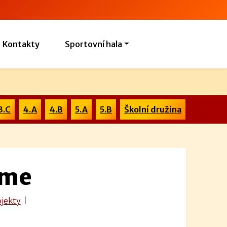
Kontakty
Sportovní hala
3.C
4.A
4.B
5.A
5.B
Školní družina
eme
ojekty
|