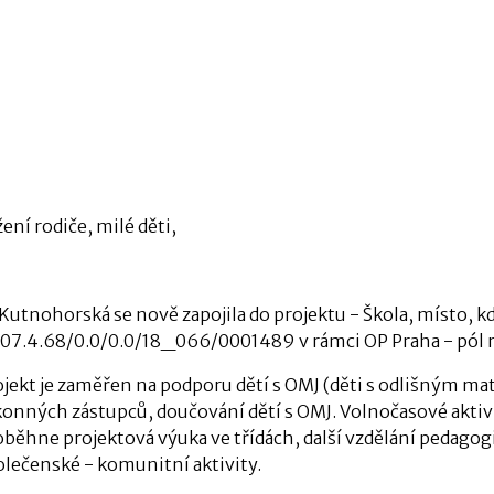
ení rodiče, milé děti,
Kutnohorská se nově zapojila do projektu - Škola, místo, kde
.07.4.68/0.0/0.0/18_066/0001489 v rámci OP Praha - pól r
jekt je zaměřen na podporu dětí s OMJ (děti s odlišným mat
konných zástupců, doučování dětí s OMJ. Volnočasové aktivit
oběhne projektová výuka ve třídách, další vzdělání pedagog
olečenské - komunitní aktivity.