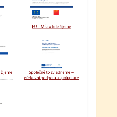
u
EU - Místo kde žijeme
 žijeme
Společně to zvládneme –
efektivní podpora a spolupráce