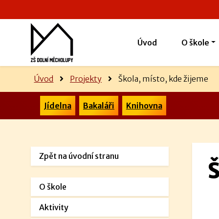
Úvod
O škole
Úvod
Projekty
Škola, místo, kde žijeme
Jídelna
Bakaláři
Knihovna
Zpět na úvodní stranu
Š
O škole
Aktivity