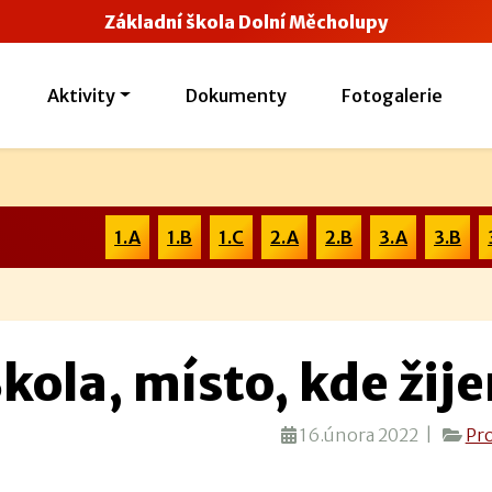
Základní škola Dolní Měcholupy
Aktivity
Dokumenty
Fotogalerie
1.A
1.B
1.C
2.A
2.B
3.A
3.B
kola, místo, kde žij
16.února 2022 |
Pr