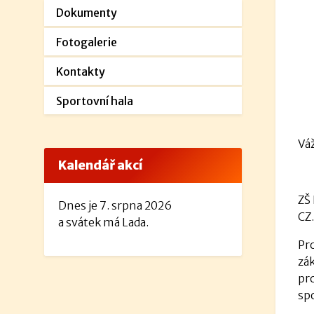
Dokumenty
Fotogalerie
Kontakty
Sportovní hala
Váž
Kalendář akcí
ZŠ 
Dnes je 7. srpna 2026
CZ
a svátek má Lada.
Pro
zá
pr
sp