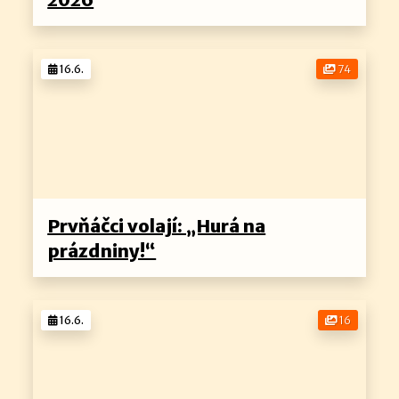
16.6.
74
Prvňáčci volají: „Hurá na
prázdniny!“
16.6.
16