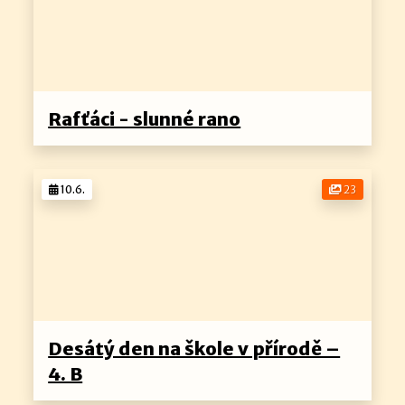
Rafťáci - slunné rano
10.6.
23
Desátý den na škole v přírodě –
4. B