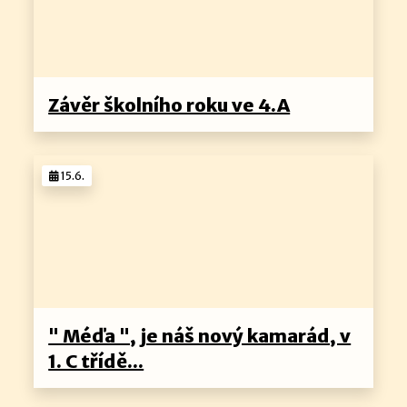
Závěr školního roku ve 4.A
15.6.
" Méďa ", je náš nový kamarád, v
1. C třídě...