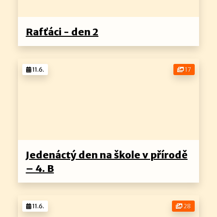
Rafťáci - den 2
11.6.
17
Jedenáctý den na škole v přírodě
– 4. B
11.6.
28