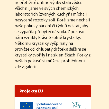
nepřetržité online výuky stala vědci.
Všichni jsme ve svých chemických
laboratořích (zvaných kuchyň) míchali
nasycené roztoky soli. Poté jsme nechali
naše pokusy pár dní či týdnů odstát, aby
se vypařila přebytečná voda. Z pokusu
nám vznikly krásné solné krystalky.
Někomu krystalky vyšplhaly na
provázek či chlupatý drátek a dalším se
krystalky tvořily i na skleničkách. Fotky z
našich pokusů si můžete prohlédnout
zde v galerii.
Projekty EU