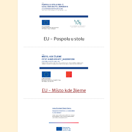
EU - Pospolu u stolu
EU - Místo kde žijeme