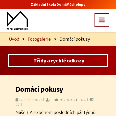
Základní škola Dolní Měcholupy
Úvod
Fotogalerie
Domácí pokusy
Třídy a rychlé odkazy
Domácí pokusy
14.dubna 2021 |
|
2020/2021 - 3.A |
27 |
Naše 3.A se během posledních pár týdnů