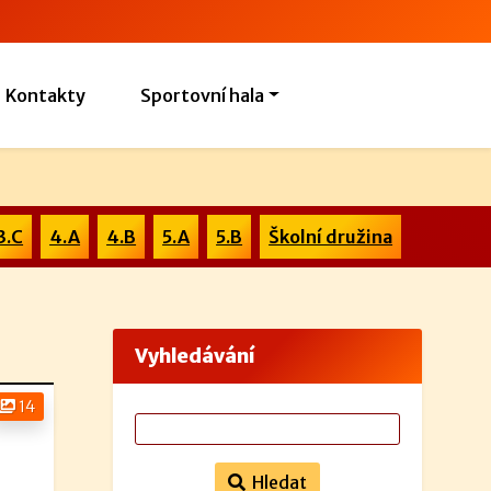
Kontakty
Sportovní hala
3.C
4.A
4.B
5.A
5.B
Školní družina
Vyhledávání
14
Hledat