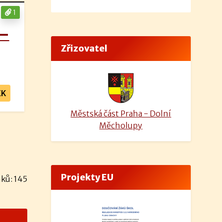
1
 –
Zřizovatel
EK
Městská část Praha - Dolní
Měcholupy
Projekty EU
ků: 145