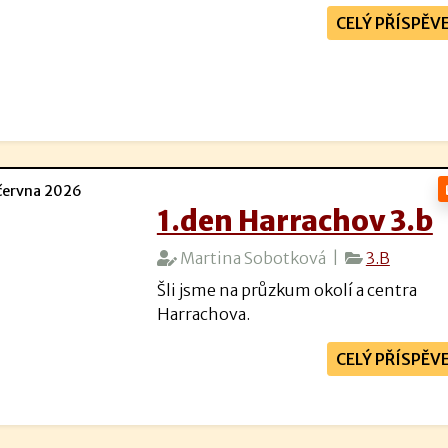
CELÝ PŘÍSPĚV
června 2026
1.den Harrachov 3.b
Martina Sobotková |
3.B
Šli jsme na průzkum okolí a centra
Harrachova.
CELÝ PŘÍSPĚV