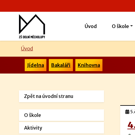
Úvod
O škole
Úvod
Jídelna
Bakaláři
Knihovna
Zpět na úvodní stranu
5.
O škole
4
Aktivity