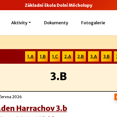
Základní škola Dolní Měcholupy
Aktivity
Dokumenty
Fotogalerie
1.A
1.B
1.C
2.A
2.B
3.A
3.B
3.B
června 2026
.den Harrachov 3.b