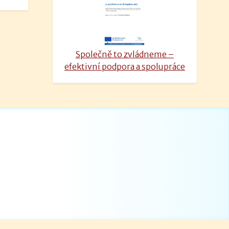
Společně to zvládneme –
efektivní podpora a spolupráce