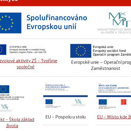
vojové aktivity ZŠ - Tvoříme
Evropské unie – Operační pr
společně
Zaměstnanost
EU - Místo kde ž
EU - Pospolu u stolu
kt - Škola základ
života