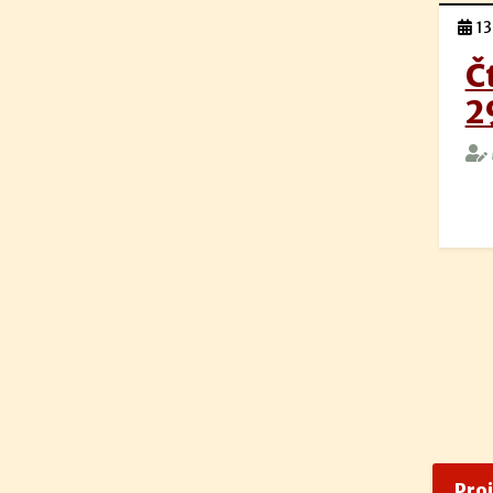
13
Č
2
Pro