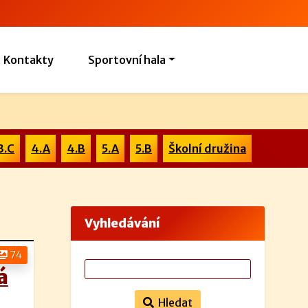
Kontakty
Sportovní hala
3.C
4.A
4.B
5.A
5.B
Školní družina
Vyhledávání
74
á
Hledat