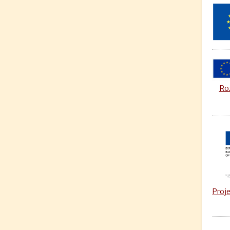
Roz
Proje