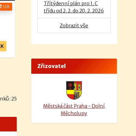
Třítýdenní plán pro 1. C
168
třídu od 2. 2. do 20. 2. 2026
Zobrazit vše
EK
Zřizovatel
nků: 25
Městská část Praha - Dolní
Měcholupy