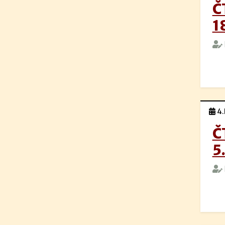
Č
1
4.
Č
5