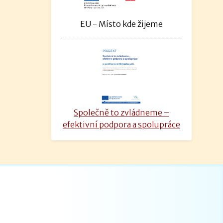
EU - Místo kde žijeme
Společně to zvládneme –
efektivní podpora a spolupráce