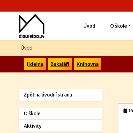
Úvod
O škole
Úvod
Jídelna
Bakaláři
Knihovna
Zpět na úvodní stranu
16
O škole
Aktivity