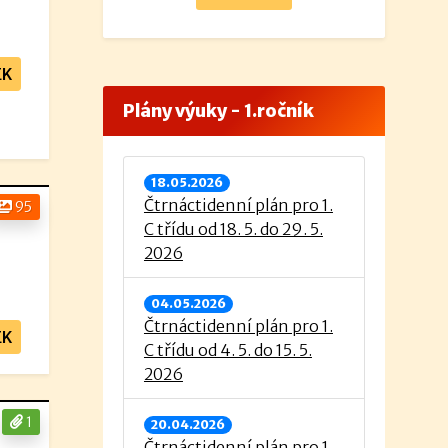
EK
Plány výuky - 1.ročník
18.05.2026
Čtrnáctidenní plán pro 1.
95
C třídu od 18. 5. do 29. 5.
2026
04.05.2026
Čtrnáctidenní plán pro 1.
EK
C třídu od 4. 5. do 15. 5.
2026
1
20.04.2026
Čtrnáctidenní plán pro 1.