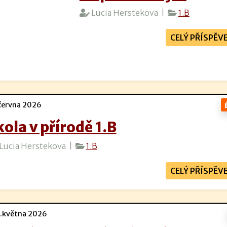
Lucia Herstekova |
1.B
CELÝ PŘÍSPĚV
června 2026
kola v přírodě 1.B
Lucia Herstekova |
1.B
CELÝ PŘÍSPĚV
.května 2026