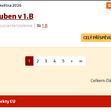
května 2026
uben v 1.B
Lucia Herstekova |
1.B
CELÝ PŘÍSPĚV
1
2
3
4
5
›
»
Celkem člá
jekty EU