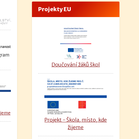
Projekty EU
ogram
Doučování žáků škol
ijeme
Projekt - Škola, místo, kde
žijeme