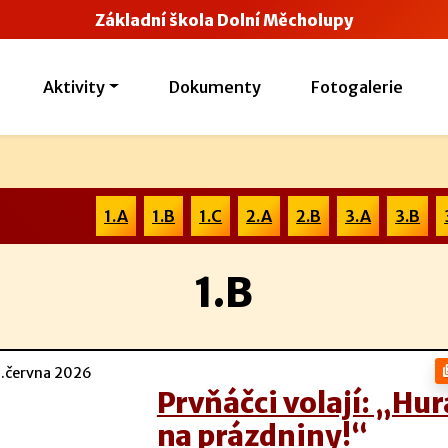
Základní škola Dolní Měcholupy
Aktivity
Dokumenty
Fotogalerie
1.A
1.B
1.C
2.A
2.B
3.A
3.B
1.B
.června 2026
Prvňáčci volají: „Hur
na prázdniny!“