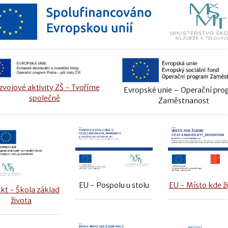
vojové aktivity ZŠ - Tvoříme
Evropské unie – Operační pr
společně
Zaměstnanost
EU - Místo kde ž
EU - Pospolu u stolu
kt - Škola základ
života