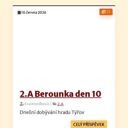
35
10.června 2026
2.A Berounka den 10
Eva Krutilková |
2.A
Dnešní dobývání hradu Týřov
CELÝ PŘÍSPĚVEK