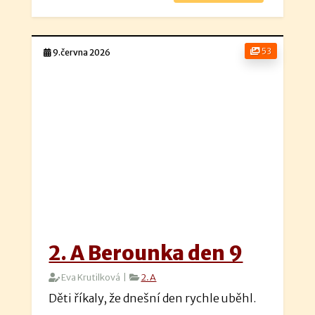
53
9.června 2026
2. A Berounka den 9
Eva Krutilková |
2.A
Děti říkaly, že dnešní den rychle uběhl.