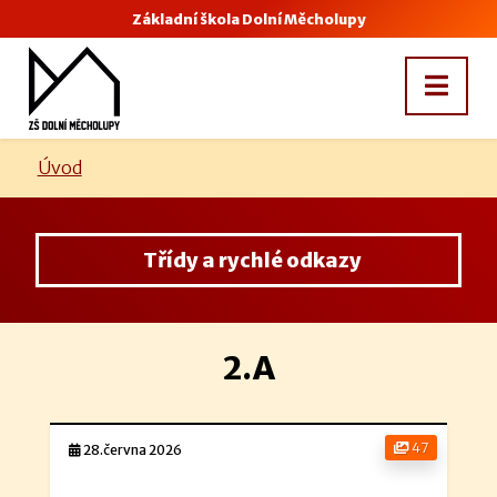
Základní škola Dolní Měcholupy
Úvod
Třídy a rychlé odkazy
2.A
47
28.června 2026