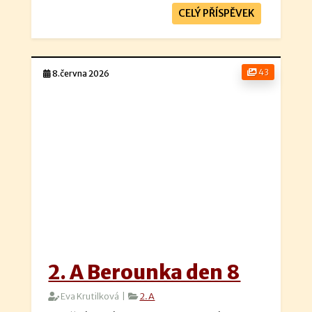
CELÝ PŘÍSPĚVEK
43
8.června 2026
2. A Berounka den 8
Eva Krutilková |
2.A