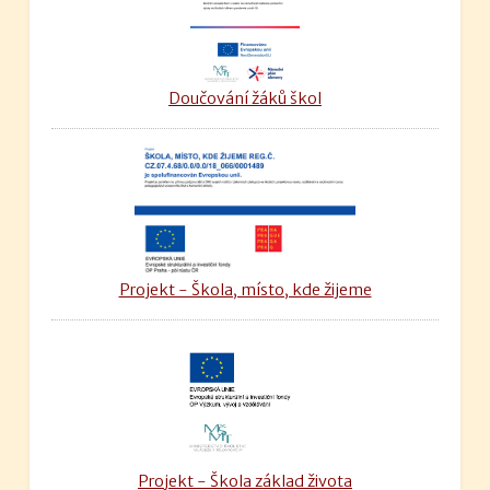
Doučování žáků škol
Projekt - Škola, místo, kde žijeme
Projekt - Škola základ života