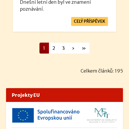
Dnešní letní den byl ve znamení
poznávání.
CELÝ PŘÍSPĚVEK
1
2
3
›
»
Celkem článků: 195
Projekty EU