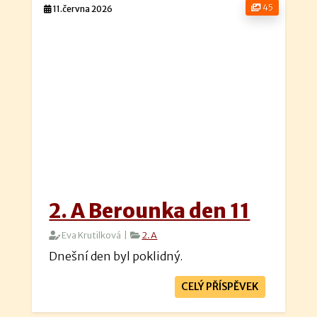
45
11.června 2026
2. A Berounka den 11
Eva Krutilková |
2.A
Dnešní den byl poklidný.
CELÝ PŘÍSPĚVEK