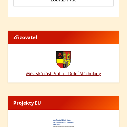
Zřizovatel
Městská část Praha - Dolní Měcholupy
Projekty EU